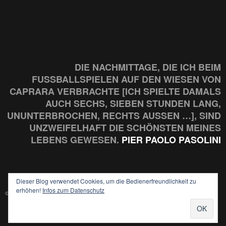
DIE NACHMITTAGE, DIE ICH BEIM
FUSSBALLSPIELEN AUF DEN WIESEN VON C
APRARA VERBRACHTE [ICH SPIELTE DAMALS A
UCH SECHS, SIEBEN STUNDEN LANG, U
NUNTERBROCHEN, RECHTS AUSSEN …], SIND UN
ZWEIFELHAFT DIE SCHÖNSTEN MEINES LE
BENS GEWESEN.
PIER PAOLO PASOLINI
Dieser Blog verwendet Cookies, um die Bedienerfreundlichkeit zu
erhöhen!
Infos zum Datenschutz
© 2026 LIENHARD DRIVE