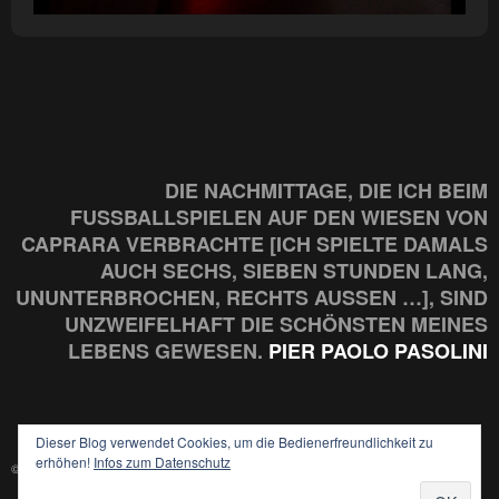
DIE NACHMITTAGE, DIE ICH BEIM
FUSSBALLSPIELEN AUF DEN WIESEN VON C
APRARA VERBRACHTE [ICH SPIELTE DAMALS A
UCH SECHS, SIEBEN STUNDEN LANG, U
NUNTERBROCHEN, RECHTS AUSSEN …], SIND UN
ZWEIFELHAFT DIE SCHÖNSTEN MEINES LE
BENS GEWESEN.
PIER PAOLO PASOLINI
Dieser Blog verwendet Cookies, um die Bedienerfreundlichkeit zu
erhöhen!
Infos zum Datenschutz
© 2026 LIENHARD DRIVE