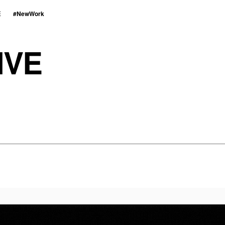
E
#NewWork
IVE