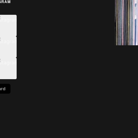
AGRAM
ard