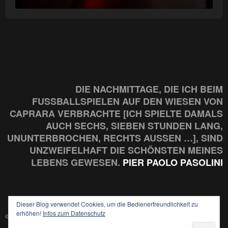
DIE NACHMITTAGE, DIE ICH BEIM
FUSSBALLSPIELEN AUF DEN WIESEN VON C
APRARA VERBRACHTE [ICH SPIELTE DAMALS A
UCH SECHS, SIEBEN STUNDEN LANG, U
NUNTERBROCHEN, RECHTS AUSSEN …], SIND UN
ZWEIFELHAFT DIE SCHÖNSTEN MEINES LE
BENS GEWESEN.
PIER PAOLO PASOLINI
Dieser Blog verwendet Cookies, um die Bedienerfreundlichkeit zu
erhöhen!
Infos zum Datenschutz
© 2026 LIENHARD DRIVE